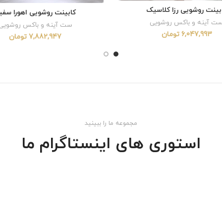
بینت روشویی رزا کلاسیک
ADD TO CART
کابینت روشویی اهورا سفی
ADD TO CART
ت آینه و باکس روشویی
ست آینه و باکس روشویی
6,047,993
تومان
7,882,947
تومان
مجموعه ما را ببینید
استوری های اینستاگرام ما