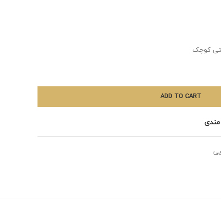
تی کوچک
ADD TO CART
 مندی
یی