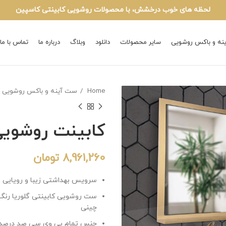
لحظه های خوب درخشش، با محصولات روشویی کابینتی کاسپین
نه و باکس روشویی
سایر محصولات
دانلود
وبلاگ
درباره ما
تماس با ما
Home
ست آینه و باکس روشویی
کابینت روشویی
8,961,260
تومان
سرویس بهداشتی زیبا و رویایی ب
ست روشویی کابینتی گلوریا رنگ
چینی
جنس تمام پی وی سی صد درصد 