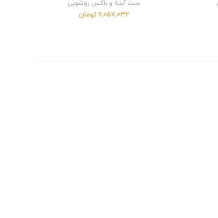
ست آینه و باکس روشویی
6,057,032
تومان